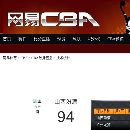
首页
赛程
比分直播
球员
球队
积分榜
CBA频道
网易体育
>
CBA
>
CBA数据直播
> 技术统计
山西汾酒
94
球队名称
第1节
山西汾酒
广州龙狮