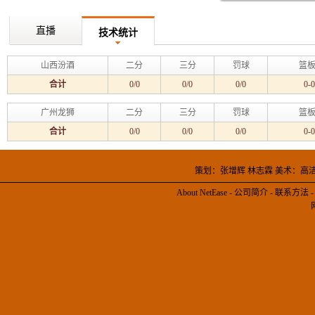
直播
技术统计
山西汾酒
二分
三分
罚球
篮板
合计
0/0
0/0
0/0
0-0
广州龙狮
二分
三分
罚球
篮板
合计
0/0
0/0
0/0
0-0
策划：张增辉 林志霖 美术：高
About NetEase
-
公司简介
-
联系方法