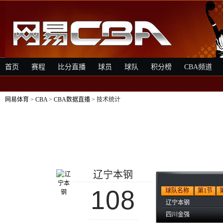
首页
赛程
比分直播
球员
球队
积分榜
CBA频道
网易体育
>
CBA
>
CBA数据直播
> 技术统计
辽宁本钢
108
球队名称
第1节
辽宁本钢
四川金强