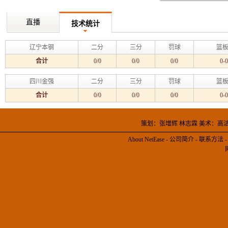
直播
技术统计
辽宁本钢
二分
三分
罚球
篮板
合计
0/0
0/0
0/0
0-0
四川金强
二分
三分
罚球
篮板
合计
0/0
0/0
0/0
0-0
策划：张增辉 林志霖 美术：高
About NetEase
-
公司简介
-
联系方法