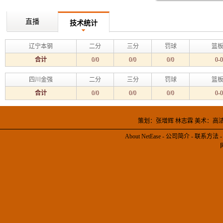
直播
技术统计
辽宁本钢
二分
三分
罚球
篮板
合计
0/0
0/0
0/0
0-0
四川金强
二分
三分
罚球
篮板
合计
0/0
0/0
0/0
0-0
策划：张增辉 林志霖 美术：高
About NetEase
-
公司简介
-
联系方法