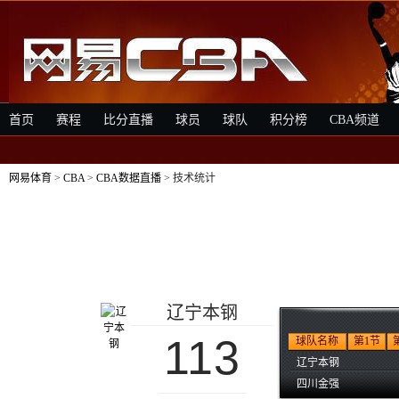
首页
赛程
比分直播
球员
球队
积分榜
CBA频道
网易体育
>
CBA
>
CBA数据直播
> 技术统计
辽宁本钢
113
球队名称
第1节
辽宁本钢
四川金强