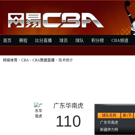
首页
赛程
比分直播
球员
球队
积分榜
CBA频道
网易体育
>
CBA
>
CBA数据直播
> 技术统计
广东华南虎
110
球队名称
第1节
广东华南虎
新疆伊力特