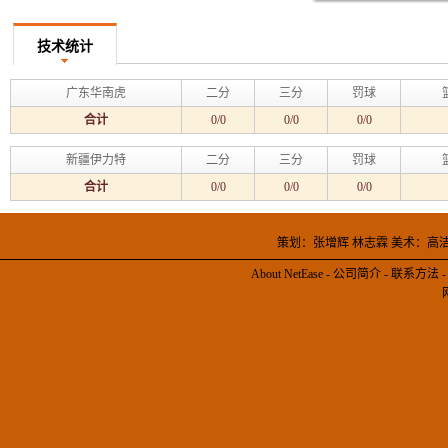
技术统计
广东华南虎
二分
三分
罚球
合计
0/0
0/0
0/0
新疆伊力特
二分
三分
罚球
合计
0/0
0/0
0/0
策划：张增辉 林志霖 美术：高
About NetEase
-
公司简介
-
联系方法