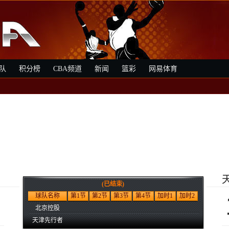
队
积分榜
CBA频道
新闻
篮彩
网易体育
(已结束)
1
球队名称
第1节
第2节
第3节
第4节
加时1
加时2
北京控股
天津先行者