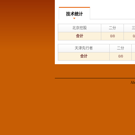
技术统计
北京控股
二分
合计
0/0
0
天津先行者
二分
合计
0/0
Ab