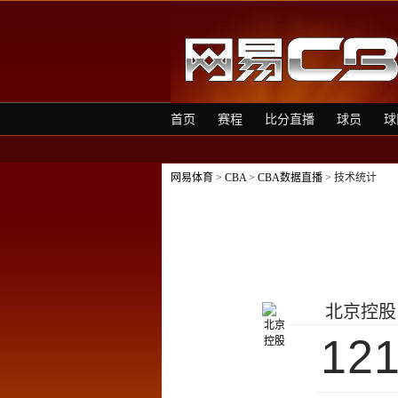
首页
赛程
比分直播
球员
球
网易体育
>
CBA
>
CBA数据直播
> 技术统计
北京控股
12