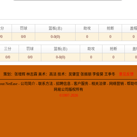
三分
罚球
篮板(总)
助攻
抢断
盖
/0
0/0
0-0(0)
0
0
0
三分
罚球
篮板(总)
助攻
抢断
盖
0/0
0/0
0-0(0)
0
0
0
策划：张增辉 林志霖 美术：高洁 技术：吴肇宣 张振朋 李俊葵 王季冬
意见反馈
out NetEase
-
公司简介
-
联系方法
-
招聘信息
-
客户服务
-
相关法律
-
网络营销
-
帮助
网易公司版权所有
©1997-2026