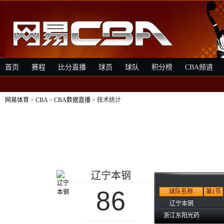
首页
赛程
比分直播
球员
球队
积分榜
CBA频道
网易体育
>
CBA
>
CBA数据直播
> 技术统计
辽宁本钢
86
球队名称
第1节
辽宁本钢
浙江东阳光药