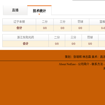
直播
技术统计
辽宁本钢
二分
三分
罚球
篮板
合计
0/0
0/0
0/0
0-0
浙江东阳光药
二分
三分
罚球
合计
0/0
0/0
0/0
策划：张增辉 林志霖 美术：高
About NetEase
-
公司简介
-
联系方法