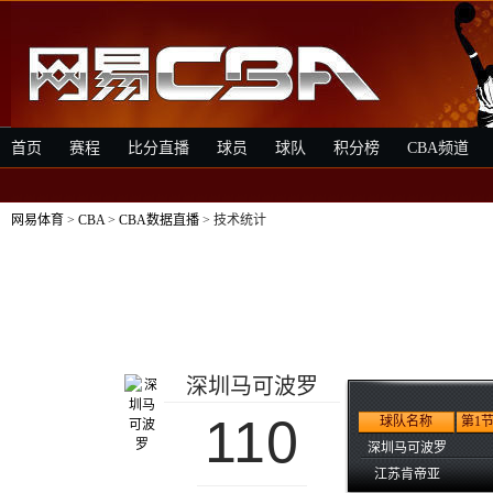
首页
赛程
比分直播
球员
球队
积分榜
CBA频道
网易体育
>
CBA
>
CBA数据直播
> 技术统计
深圳马可波罗
110
球队名称
第1
深圳马可波罗
江苏肯帝亚