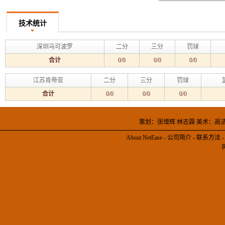
技术统计
深圳马可波罗
二分
三分
罚球
合计
0/0
0/0
0/0
江苏肯帝亚
二分
三分
罚球
合计
0/0
0/0
0/0
策划：张增辉 林志霖 美术：高
About NetEase
-
公司简介
-
联系方法