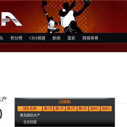
队
积分榜
CBA频道
新闻
篮彩
网易体育
水产
(已结束)
0
球队名称
第1节
第2节
第3节
第4节
加时1
加时2
青岛国信水产
北京控股