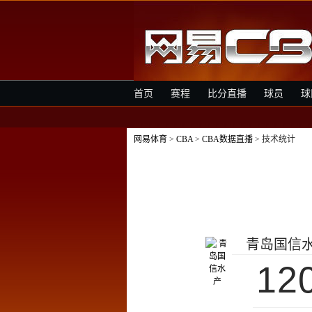
首页
赛程
比分直播
球员
球
网易体育
>
CBA
>
CBA数据直播
> 技术统计
青岛国信
12