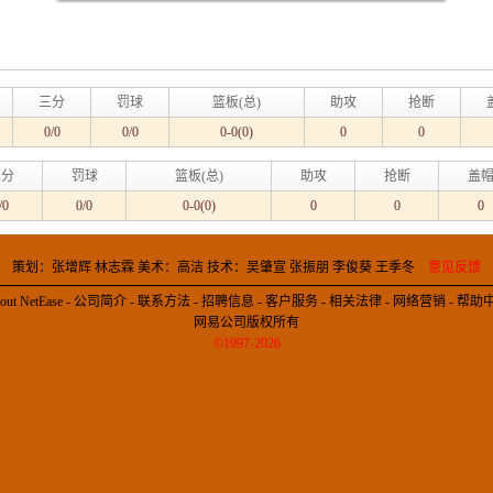
三分
罚球
篮板(总)
助攻
抢断
0/0
0/0
0-0(0)
0
0
三分
罚球
篮板(总)
助攻
抢断
盖
/0
0/0
0-0(0)
0
0
0
策划：张增辉 林志霖 美术：高洁 技术：吴肇宣 张振朋 李俊葵 王季冬
意见反馈
out NetEase
-
公司简介
-
联系方法
-
招聘信息
-
客户服务
-
相关法律
-
网络营销
-
帮助
网易公司版权所有
©1997-2026