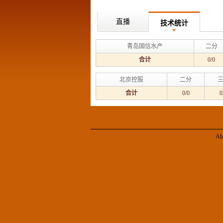
直播
技术统计
青岛国信水产
二分
合计
0/0
北京控股
二分
合计
0/0
0
Ab