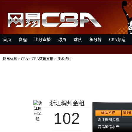
首页
赛程
比分直播
球员
球队
积分榜
CBA频道
网易体育
>
CBA
>
CBA数据直播
> 技术统计
浙江稠州金租
102
球队名称
第1节
浙江稠州金租
青岛国信水产