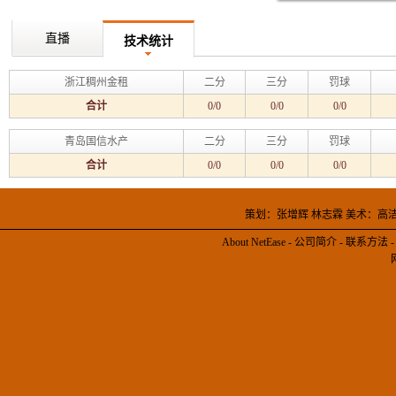
直播
技术统计
浙江稠州金租
二分
三分
罚球
合计
0/0
0/0
0/0
青岛国信水产
二分
三分
罚球
合计
0/0
0/0
0/0
策划：张增辉 林志霖 美术：高
About NetEase
-
公司简介
-
联系方法