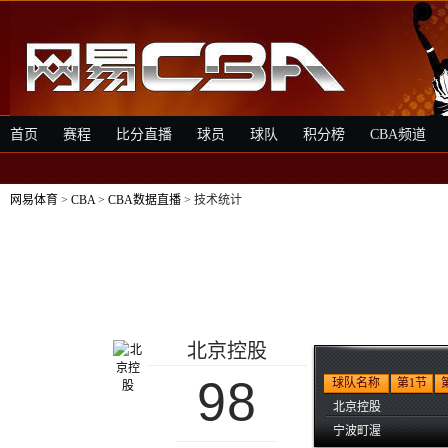
首页
赛程
比分直播
球员
球队
积分榜
CBA频道
网易体育
>
CBA
>
CBA数据直播
> 技术统计
北京控股
98
球队名称
第1节
北京控股
宁波町渥