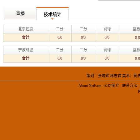
直播
技术统计
北京控股
二分
三分
罚球
篮板
合计
0/0
0/0
0/0
0-0
宁波町渥
二分
三分
罚球
篮板
合计
0/0
0/0
0/0
0-0
策划：张增辉 林志霖 美术：高
About NetEase
-
公司简介
-
联系方法