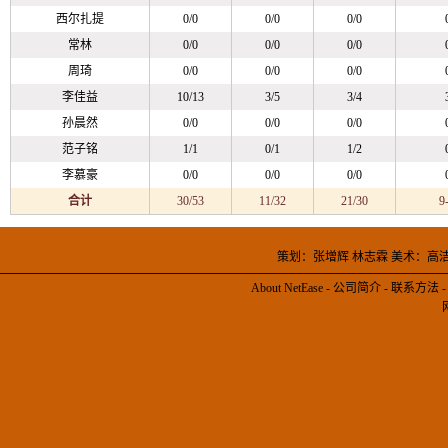
西尔扎提
0/0
0/0
0/0
常林
0/0
0/0
0/0
周琦
0/0
0/0
0/0
李佳益
10/13
3/5
3/4
孙晨然
0/0
0/0
0/0
范子铭
1/1
0/1
1/2
李慕豪
0/0
0/0
0/0
合计
30/53
11/32
21/30
9
策划：张增辉 林志霖 美术：高
About NetEase
-
公司简介
-
联系方法