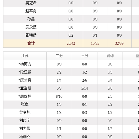
吴冠希
0/0
0/0
0/0
赵率舟
0/0
0/0
0/0
孙鑫
0/0
0/0
0/0
吴永盛
0/0
0/0
0/0
张稀然
0/2
0/1
0/0
合计
26/42
15/33
32/39
江苏
二分
三分
罚球
篮
*
杨阿力
0/0
0/0
0/0
*
段江鹏
2/2
1/2
3/3
*
唐才育
1/4
2/6
3/4
*
亚当斯
5/8
5/14
5/6
*
周仪翔
8/16
0/0
2/5
张卓
1/5
0/1
2/2
曾令旭
1/3
0/3
1/2
刘晓宇
0/0
0/0
0/0
刘力鹏
1/1
0/0
1/2
塔瑞克
0/0
0/0
0/0