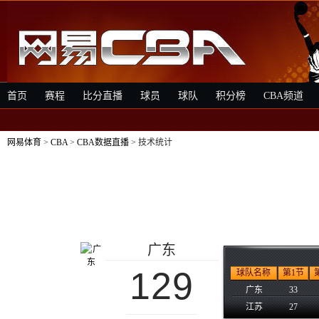
首页
赛程
比分直播
球员
球队
积分榜
CBA频道
网易体育
>
CBA
>
CBA数据直播
> 技术统计
广东
129
球队名称
第1节
广东
33
江苏
27