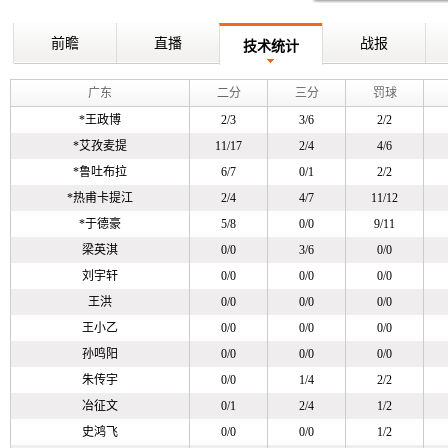
前瞻
直播
战报
技术统计
广东
二分
三分
罚球
*
王政博
2/3
3/6
2/2
*
艾孜麦提
11/17
2/4
4/6
*
鲁吐布拉
6/7
0/1
2/2
*
热甫卡提江
2/4
4/7
11/12
*
于德豪
5/8
0/0
9/11
梁英淇
0/0
3/6
0/0
刘宇轩
0/0
0/0
0/0
王洪
0/0
0/0
0/0
王小乙
0/0
0/0
0/0
孙鸣阳
0/0
0/0
0/0
朱传宇
0/0
1/4
2/2
冶征文
0/1
2/4
1/2
史鸿飞
0/0
0/0
1/2