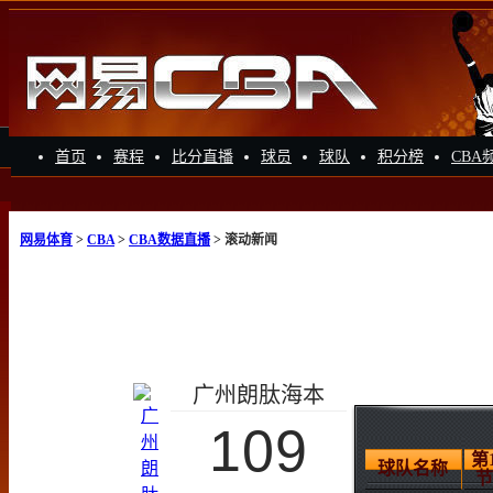
首页
赛程
比分直播
球员
球队
积分榜
CBA
网易体育
>
CBA
>
CBA数据直播
> 滚动新闻
广州朗肽海本
109
第
球队名称