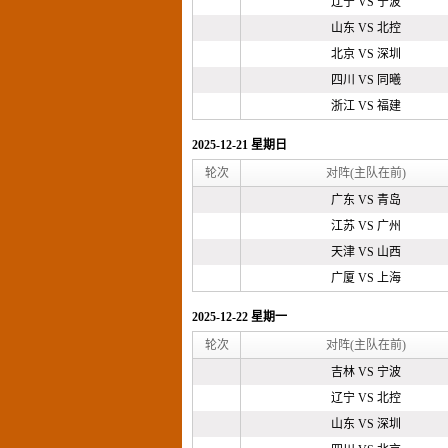
辽宁
VS
宁波
山东
VS
北控
北京
VS
深圳
四川
VS
同曦
浙江
VS
福建
2025-12-21 星期日
轮次
对阵(主队在前)
广东
VS
青岛
江苏
VS
广州
天津
VS
山西
广厦
VS
上海
2025-12-22 星期一
轮次
对阵(主队在前)
吉林
VS
宁波
辽宁
VS
北控
山东
VS
深圳