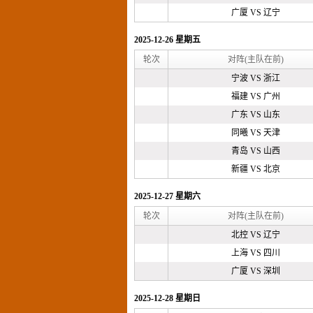
广厦
VS
辽宁
2025-12-26 星期五
轮次
对阵(主队在前)
宁波
VS
浙江
福建
VS
广州
广东
VS
山东
同曦
VS
天津
青岛
VS
山西
新疆
VS
北京
2025-12-27 星期六
轮次
对阵(主队在前)
北控
VS
辽宁
上海
VS
四川
广厦
VS
深圳
2025-12-28 星期日