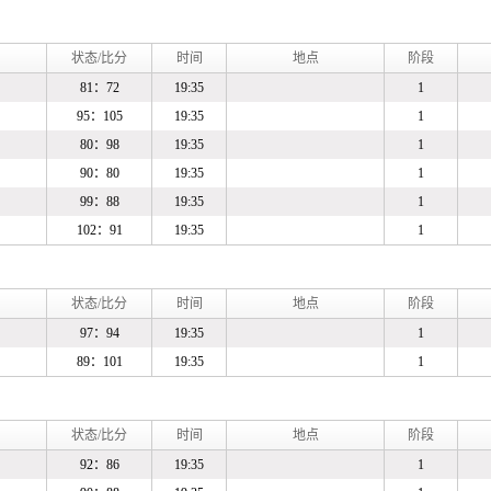
状态/比分
时间
地点
阶段
81：72
19:35
1
95：105
19:35
1
80：98
19:35
1
90：80
19:35
1
99：88
19:35
1
102：91
19:35
1
状态/比分
时间
地点
阶段
97：94
19:35
1
89：101
19:35
1
状态/比分
时间
地点
阶段
92：86
19:35
1