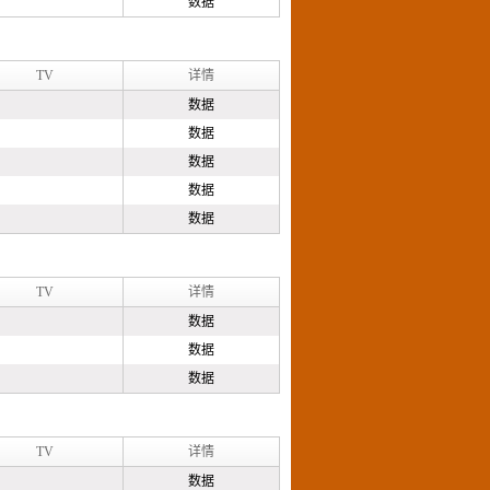
数据
TV
详情
数据
数据
数据
数据
数据
TV
详情
数据
数据
数据
TV
详情
数据