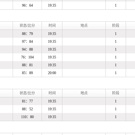
96：64
19:35
1
状态/比分
时间
地点
阶段
88：79
19:35
1
97：84
19:35
1
94：88
19:35
1
76：104
19:35
1
88：81
19:35
1
85：89
20:00
1
状态/比分
时间
地点
阶段
81：77
19:35
1
88：52
19:35
1
110：80
19:35
1