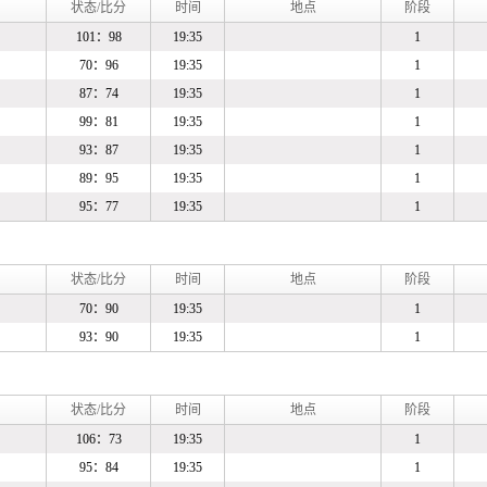
状态/比分
时间
地点
阶段
101：98
19:35
1
70：96
19:35
1
87：74
19:35
1
99：81
19:35
1
93：87
19:35
1
89：95
19:35
1
95：77
19:35
1
状态/比分
时间
地点
阶段
70：90
19:35
1
93：90
19:35
1
状态/比分
时间
地点
阶段
106：73
19:35
1
95：84
19:35
1