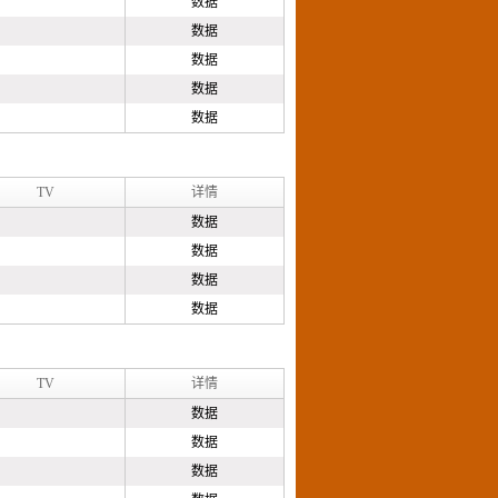
数据
数据
数据
数据
数据
TV
详情
数据
数据
数据
数据
TV
详情
数据
数据
数据