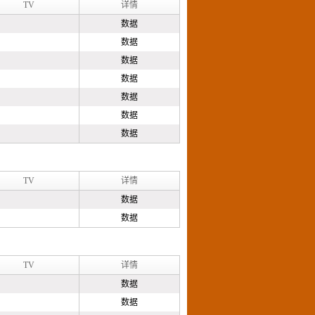
TV
详情
数据
数据
数据
数据
数据
数据
数据
TV
详情
数据
数据
TV
详情
数据
数据