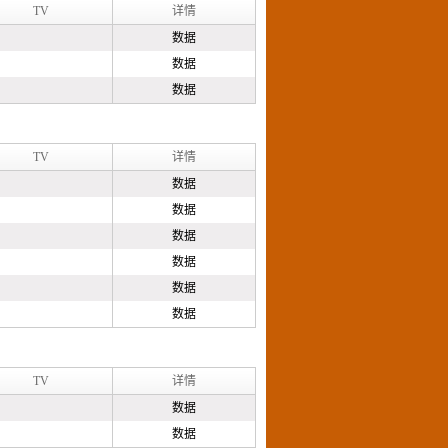
TV
详情
数据
数据
数据
TV
详情
数据
数据
数据
数据
数据
数据
TV
详情
数据
数据