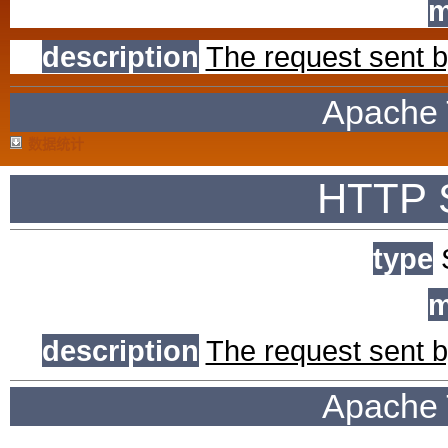
m
description
The request sent by
Apache 
数据统计
HTTP S
type
S
m
description
The request sent by
Apache 