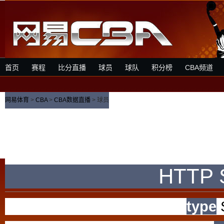
首页
赛程
比分直播
球员
球队
积分榜
CBA频道
网易体育
>
CBA
>
CBA数据直播
> 球员
HTTP S
type
S