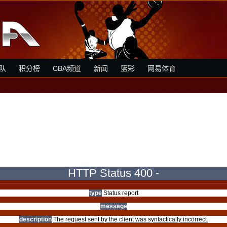
队
积分榜
CBA频道
新闻
篮彩
网易体育
HTTP Status 400 -
type
Status report
message
description
The request sent by the client was syntactically incorrect.