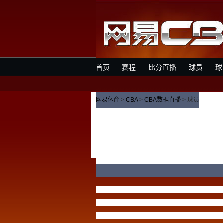
首页
赛程
比分直播
球员
球
网易体育
>
CBA
>
CBA数据直播
> 球员