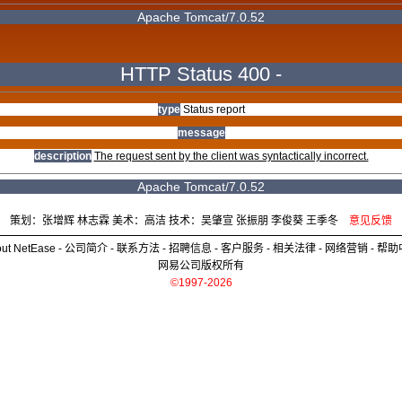
Apache Tomcat/7.0.52
HTTP Status 400 -
type
Status report
message
description
The request sent by the client was syntactically incorrect.
Apache Tomcat/7.0.52
策划：张增辉 林志霖 美术：高洁 技术：吴肇宣 张振朋 李俊葵 王季冬
意见反馈
ut NetEase
-
公司简介
-
联系方法
-
招聘信息
-
客户服务
-
相关法律
-
网络营销
-
帮助
网易公司版权所有
©1997-2026