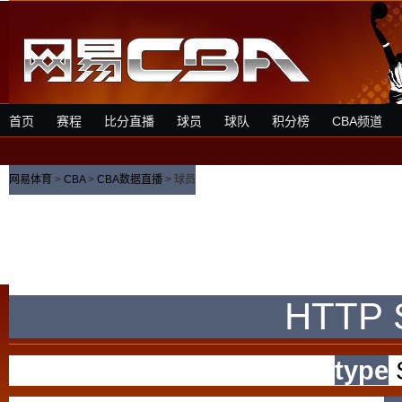
首页
赛程
比分直播
球员
球队
积分榜
CBA频道
网易体育
>
CBA
>
CBA数据直播
> 球员
HTTP S
type
S