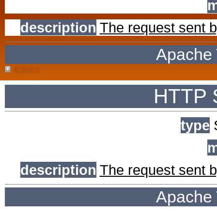
m
description
The request sent by
Apache 
数据统计
HTTP S
type
S
m
description
The request sent by
Apache 