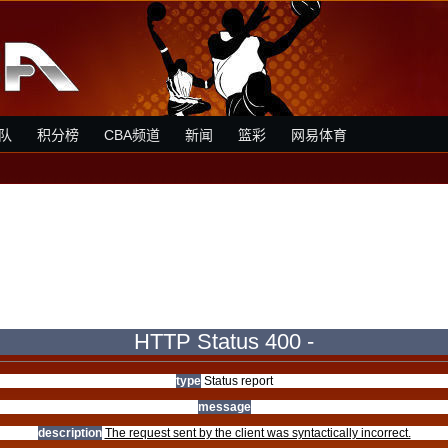
队
积分榜
CBA频道
新闻
篮彩
网易体育
HTTP Status 400 -
type
Status report
message
description
The request sent by the client was syntactically incorrect.