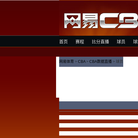
首页
赛程
比分直播
球员
球
网易体育
>
CBA
>
CBA数据直播
> 球员