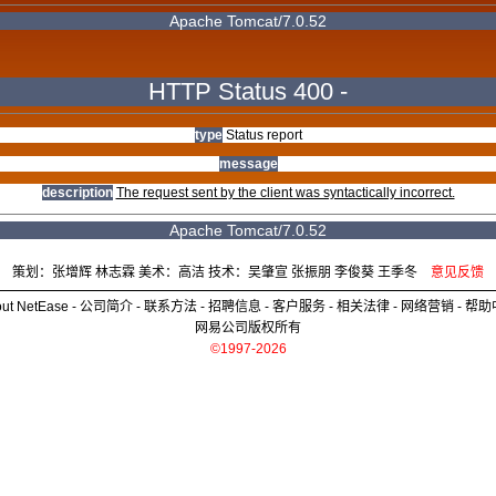
Apache Tomcat/7.0.52
HTTP Status 400 -
type
Status report
message
description
The request sent by the client was syntactically incorrect.
Apache Tomcat/7.0.52
策划：张增辉 林志霖 美术：高洁 技术：吴肇宣 张振朋 李俊葵 王季冬
意见反馈
ut NetEase
-
公司简介
-
联系方法
-
招聘信息
-
客户服务
-
相关法律
-
网络营销
-
帮助
网易公司版权所有
©1997-2026