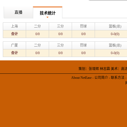
直播
技术统计
上海
二分
三分
罚球
篮板(总)
合计
0/0
0/0
0/0
0-0(0)
广厦
二分
三分
罚球
篮板(总)
合计
0/0
0/0
0/0
0-0(0)
策划：张增辉 林志霖 美术：高
About NetEase
-
公司简介
-
联系方法