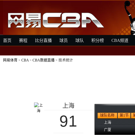
首页
赛程
比分直播
球员
球队
积分榜
CBA频道
网易体育
>
CBA
>
CBA数据直播
> 技术统计
上海
91
球队名称
第1节
上海
广厦