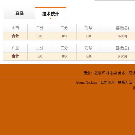
直播
技术统计
山西
二分
三分
罚球
篮板(总)
合计
0/0
0/0
0/0
0-0(0)
广厦
二分
三分
罚球
篮板(总)
合计
0/0
0/0
0/0
0-0(0)
策划：张增辉 林志霖 美术：高
About NetEase
-
公司简介
-
联系方法