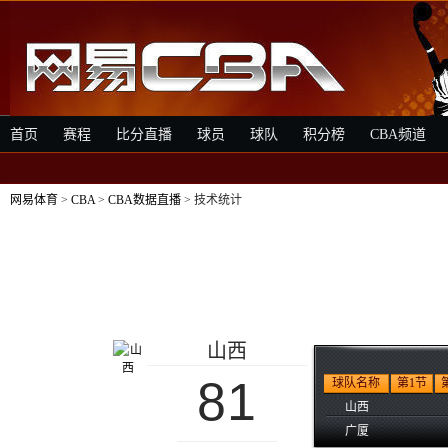
首页
赛程
比分直播
球员
球队
积分榜
CBA频道
网易体育
>
CBA
>
CBA数据直播
> 技术统计
山西
81
球队名称
第1节
山西
广厦