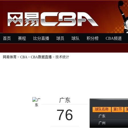
首页
赛程
比分直播
球员
球队
积分榜
CBA频道
网易体育
>
CBA
>
CBA数据直播
> 技术统计
广东
76
球队名称
第1节
广东
广州