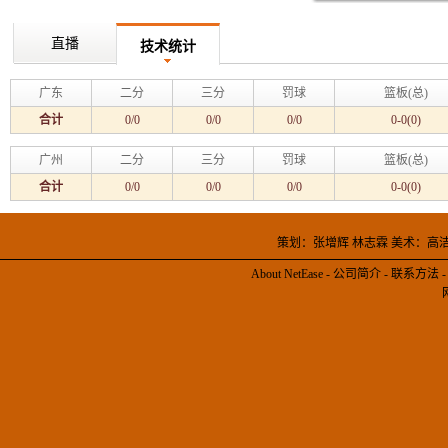
直播
技术统计
广东
二分
三分
罚球
篮板(总)
合计
0/0
0/0
0/0
0-0(0)
广州
二分
三分
罚球
篮板(总)
合计
0/0
0/0
0/0
0-0(0)
策划：张增辉 林志霖 美术：高
About NetEase
-
公司简介
-
联系方法