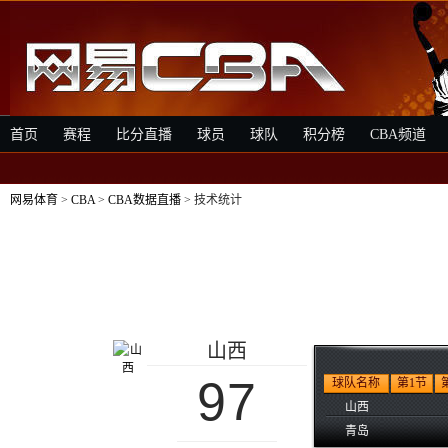
首页
赛程
比分直播
球员
球队
积分榜
CBA频道
网易体育
>
CBA
>
CBA数据直播
> 技术统计
山西
97
球队名称
第1节
山西
青岛