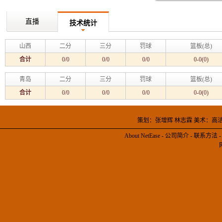
直播
技术统计
山西
二分
三分
罚球
篮板(总)
合计
0/0
0/0
0/0
0-0(0)
青岛
二分
三分
罚球
篮板(总)
合计
0/0
0/0
0/0
0-0(0)
策划：张增辉 林志霖 美术：高
About NetEase
-
公司简介
-
联系方法