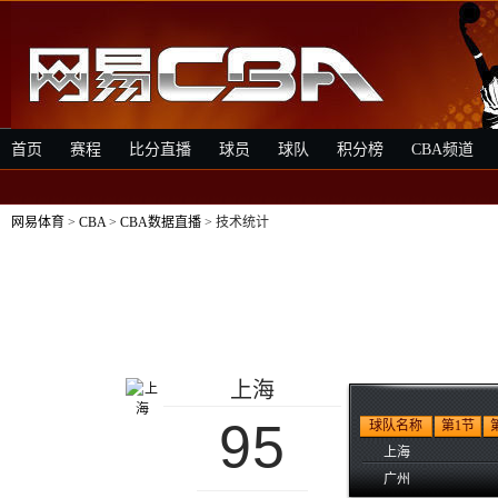
首页
赛程
比分直播
球员
球队
积分榜
CBA频道
网易体育
>
CBA
>
CBA数据直播
> 技术统计
上海
95
球队名称
第1节
上海
广州