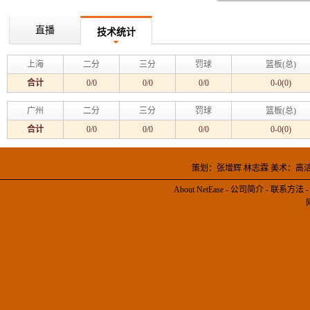
直播
技术统计
上海
二分
三分
罚球
篮板(总)
合计
0/0
0/0
0/0
0-0(0)
广州
二分
三分
罚球
篮板(总)
合计
0/0
0/0
0/0
0-0(0)
策划：张增辉 林志霖 美术：高
About NetEase
-
公司简介
-
联系方法