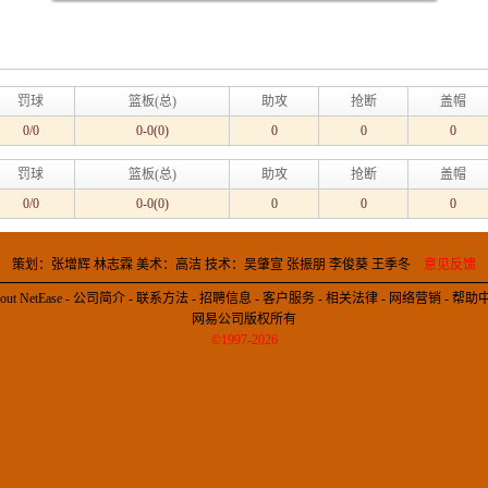
罚球
篮板(总)
助攻
抢断
盖帽
0/0
0-0(0)
0
0
0
罚球
篮板(总)
助攻
抢断
盖帽
0/0
0-0(0)
0
0
0
策划：张增辉 林志霖 美术：高洁 技术：吴肇宣 张振朋 李俊葵 王季冬
意见反馈
out NetEase
-
公司简介
-
联系方法
-
招聘信息
-
客户服务
-
相关法律
-
网络营销
-
帮助
网易公司版权所有
©1997-2026