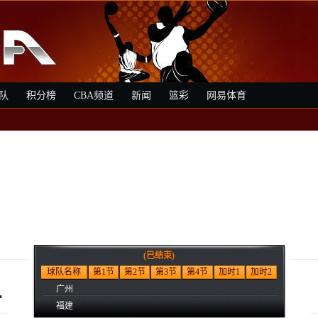
队
积分榜
CBA频道
新闻
篮彩
网易体育
(已结束)
1
球队名称
第1节
第2节
第3节
第4节
加时1
加时2
广州
福建