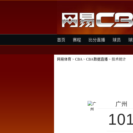
首页
赛程
比分直播
球员
球
网易体育
>
CBA
>
CBA数据直播
> 技术统计
广州
10