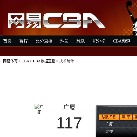
首页
赛程
比分直播
球员
球队
积分榜
CBA频道
网易体育
>
CBA
>
CBA数据直播
> 技术统计
广厦
117
球队名称
第1节
广厦
北控