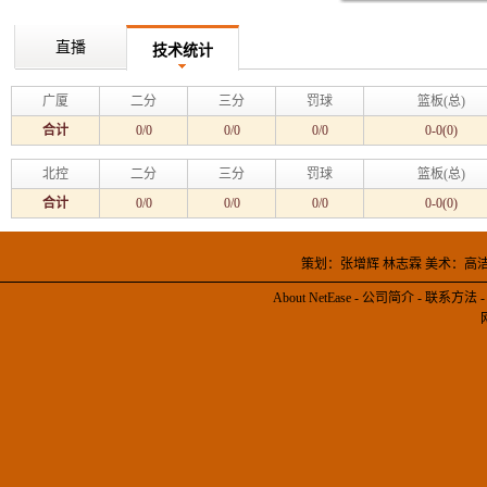
直播
技术统计
广厦
二分
三分
罚球
篮板(总)
合计
0/0
0/0
0/0
0-0(0)
北控
二分
三分
罚球
篮板(总)
合计
0/0
0/0
0/0
0-0(0)
策划：张增辉 林志霖 美术：高
About NetEase
-
公司简介
-
联系方法