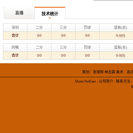
直播
技术统计
深圳
二分
三分
罚球
篮板(总)
合计
0/0
0/0
0/0
0-0(0)
同曦
二分
三分
罚球
篮板(总)
合计
0/0
0/0
0/0
0-0(0)
策划：张增辉 林志霖 美术：高
About NetEase
-
公司简介
-
联系方法