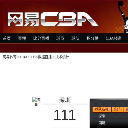
首页
赛程
比分直播
球员
球队
积分榜
CBA频道
网易体育
>
CBA
>
CBA数据直播
> 技术统计
深圳
111
球队名称
第1节
深圳
同曦