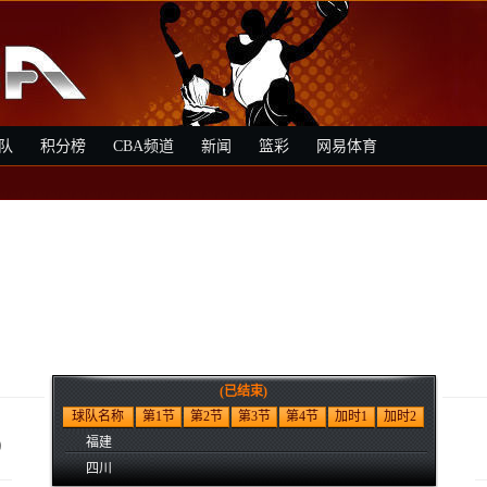
队
积分榜
CBA频道
新闻
篮彩
网易体育
(已结束)
8
球队名称
第1节
第2节
第3节
第4节
加时1
加时2
福建
四川