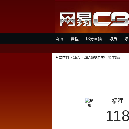
首页
赛程
比分直播
球员
球
网易体育
>
CBA
>
CBA数据直播
> 技术统计
福建
11