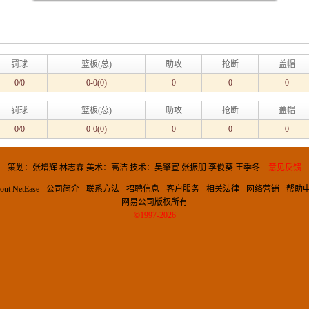
罚球
篮板(总)
助攻
抢断
盖帽
0/0
0-0(0)
0
0
0
罚球
篮板(总)
助攻
抢断
盖帽
0/0
0-0(0)
0
0
0
策划：张增辉 林志霖 美术：高洁 技术：吴肇宣 张振朋 李俊葵 王季冬
意见反馈
out NetEase
-
公司简介
-
联系方法
-
招聘信息
-
客户服务
-
相关法律
-
网络营销
-
帮助
网易公司版权所有
©1997-2026