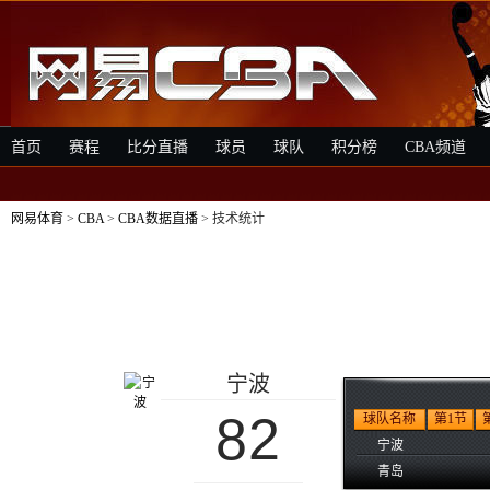
首页
赛程
比分直播
球员
球队
积分榜
CBA频道
网易体育
>
CBA
>
CBA数据直播
> 技术统计
宁波
82
球队名称
第1节
宁波
青岛