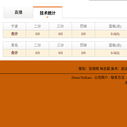
直播
技术统计
宁波
二分
三分
罚球
篮板(总)
合计
0/0
0/0
0/0
0-0(0)
青岛
二分
三分
罚球
篮板(总)
合计
0/0
0/0
0/0
0-0(0)
策划：张增辉 林志霖 美术：高
About NetEase
-
公司简介
-
联系方法