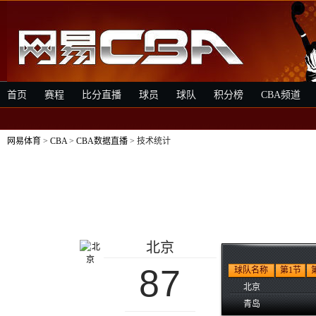
首页
赛程
比分直播
球员
球队
积分榜
CBA频道
网易体育
>
CBA
>
CBA数据直播
> 技术统计
北京
87
球队名称
第1节
北京
青岛