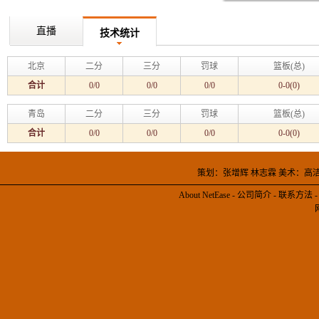
直播
技术统计
北京
二分
三分
罚球
篮板(总)
合计
0/0
0/0
0/0
0-0(0)
青岛
二分
三分
罚球
篮板(总)
合计
0/0
0/0
0/0
0-0(0)
策划：张增辉 林志霖 美术：高
About NetEase
-
公司简介
-
联系方法