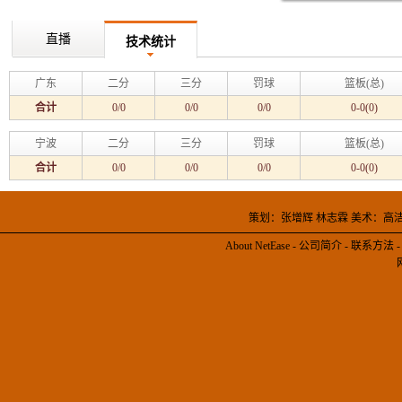
直播
技术统计
广东
二分
三分
罚球
篮板(总)
合计
0/0
0/0
0/0
0-0(0)
宁波
二分
三分
罚球
篮板(总)
合计
0/0
0/0
0/0
0-0(0)
策划：张增辉 林志霖 美术：高
About NetEase
-
公司简介
-
联系方法