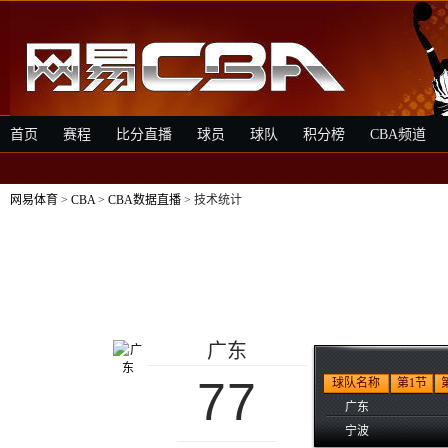
首页
赛程
比分直播
球员
球队
积分榜
CBA频道
网易体育
>
CBA
>
CBA数据直播
> 技术统计
广东
77
球队名称
第1节
广东
宁波