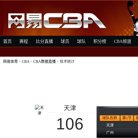
首页
赛程
比分直播
球员
球队
积分榜
CBA频道
网易体育
>
CBA
>
CBA数据直播
> 技术统计
天津
106
球队名称
第1节
天津
广州