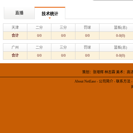
直播
技术统计
天津
二分
三分
罚球
篮板(总)
合计
0/0
0/0
0/0
0-0(0)
广州
二分
三分
罚球
篮板(总)
合计
0/0
0/0
0/0
0-0(0)
策划：张增辉 林志霖 美术：高
About NetEase
-
公司简介
-
联系方法