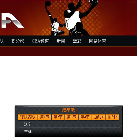
队
积分榜
CBA频道
新闻
篮彩
网易体育
(已结束)
球队名称
第1节
第2节
第3节
第4节
加时1
加时2
辽宁
吉林