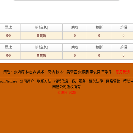
罚球
篮板(总)
助攻
抢断
盖帽
0/0
0-0(0)
0
0
0
罚球
篮板(总)
助攻
抢断
盖帽
0/0
0-0(0)
0
0
0
策划：张增辉 林志霖 美术：高洁 技术：吴肇宣 张振朋 李俊葵 王季冬
意见反馈
out NetEase
-
公司简介
-
联系方法
-
招聘信息
-
客户服务
-
相关法律
-
网络营销
-
帮助
网易公司版权所有
©1997-2026