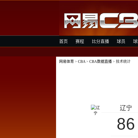
首页
赛程
比分直播
球员
球
网易体育
>
CBA
>
CBA数据直播
> 技术统计
辽宁
86