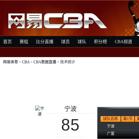
首页
赛程
比分直播
球员
球队
积分榜
CBA频道
网易体育
>
CBA
>
CBA数据直播
> 技术统计
宁波
85
球队名称
第1节
宁波
广厦