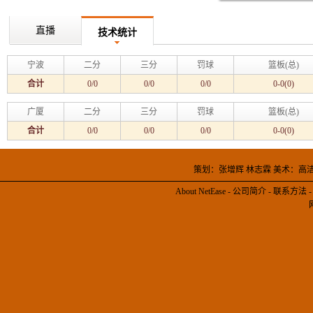
直播
技术统计
宁波
二分
三分
罚球
篮板(总)
合计
0/0
0/0
0/0
0-0(0)
广厦
二分
三分
罚球
篮板(总)
合计
0/0
0/0
0/0
0-0(0)
策划：张增辉 林志霖 美术：高
About NetEase
-
公司简介
-
联系方法