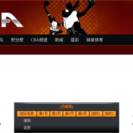
队
积分榜
CBA频道
新闻
篮彩
网易体育
(已结束)
1
球队名称
第1节
第2节
第3节
第4节
加时1
加时2
深圳
北控