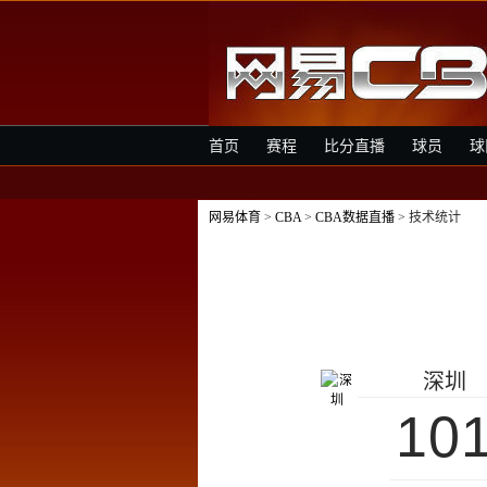
首页
赛程
比分直播
球员
球
网易体育
>
CBA
>
CBA数据直播
> 技术统计
深圳
10