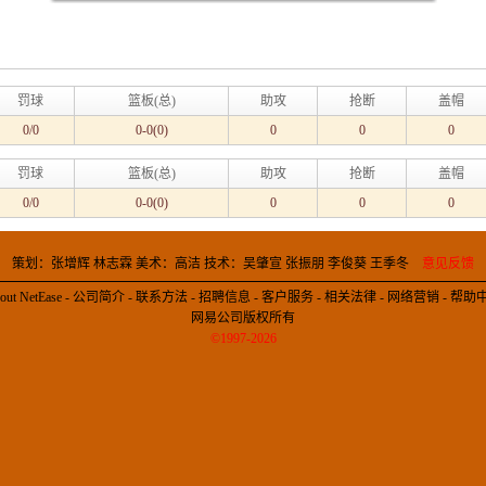
罚球
篮板(总)
助攻
抢断
盖帽
0/0
0-0(0)
0
0
0
罚球
篮板(总)
助攻
抢断
盖帽
0/0
0-0(0)
0
0
0
策划：张增辉 林志霖 美术：高洁 技术：吴肇宣 张振朋 李俊葵 王季冬
意见反馈
out NetEase
-
公司简介
-
联系方法
-
招聘信息
-
客户服务
-
相关法律
-
网络营销
-
帮助
网易公司版权所有
©1997-2026