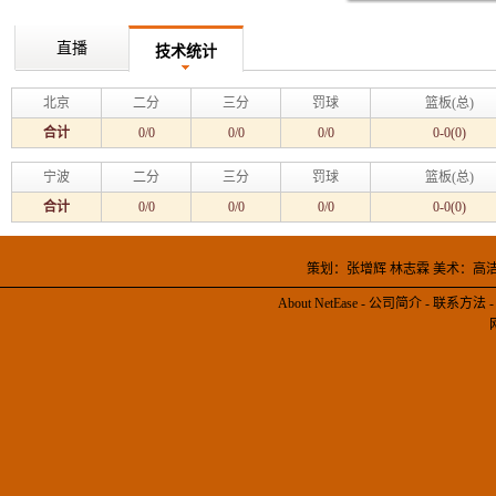
直播
技术统计
北京
二分
三分
罚球
篮板(总)
合计
0/0
0/0
0/0
0-0(0)
宁波
二分
三分
罚球
篮板(总)
合计
0/0
0/0
0/0
0-0(0)
策划：张增辉 林志霖 美术：高
About NetEase
-
公司简介
-
联系方法