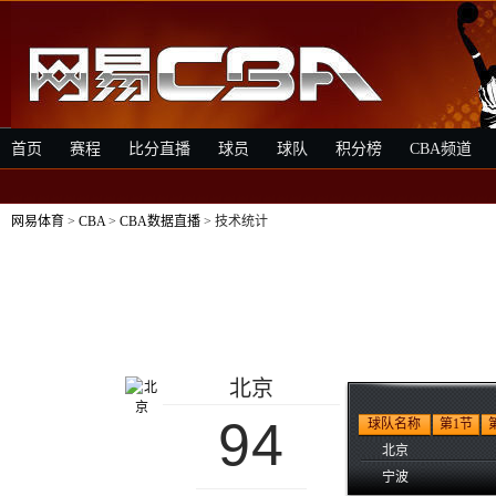
首页
赛程
比分直播
球员
球队
积分榜
CBA频道
网易体育
>
CBA
>
CBA数据直播
> 技术统计
北京
94
球队名称
第1节
北京
宁波