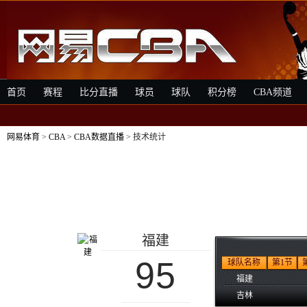
首页
赛程
比分直播
球员
球队
积分榜
CBA频道
网易体育
>
CBA
>
CBA数据直播
> 技术统计
福建
95
球队名称
第1节
福建
吉林