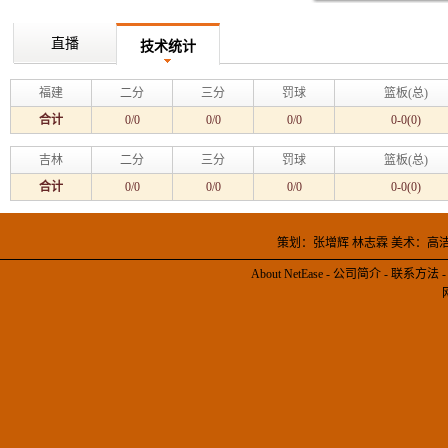
直播
技术统计
福建
二分
三分
罚球
篮板(总)
合计
0/0
0/0
0/0
0-0(0)
吉林
二分
三分
罚球
篮板(总)
合计
0/0
0/0
0/0
0-0(0)
策划：张增辉 林志霖 美术：高
About NetEase
-
公司简介
-
联系方法