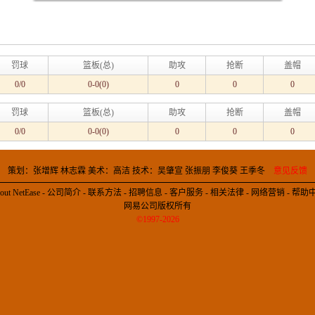
罚球
篮板(总)
助攻
抢断
盖帽
0/0
0-0(0)
0
0
0
罚球
篮板(总)
助攻
抢断
盖帽
0/0
0-0(0)
0
0
0
策划：张增辉 林志霖 美术：高洁 技术：吴肇宣 张振朋 李俊葵 王季冬
意见反馈
out NetEase
-
公司简介
-
联系方法
-
招聘信息
-
客户服务
-
相关法律
-
网络营销
-
帮助
网易公司版权所有
©1997-2026