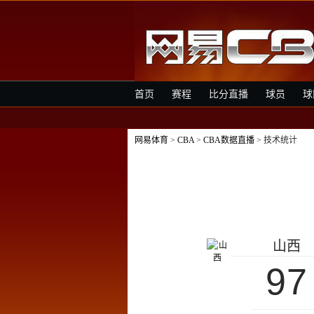
首页
赛程
比分直播
球员
球
网易体育
>
CBA
>
CBA数据直播
> 技术统计
山西
97