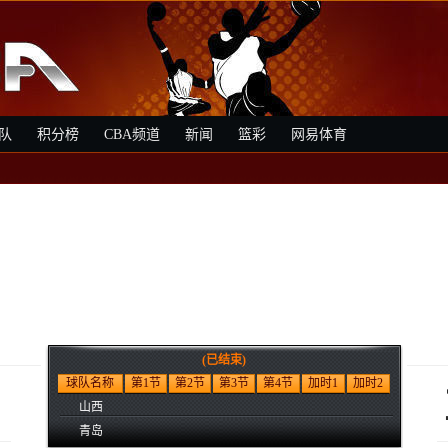
队
积分榜
CBA频道
新闻
篮彩
网易体育
(已结束)
球队名称
第1节
第2节
第3节
第4节
加时1
加时2
山西
青岛