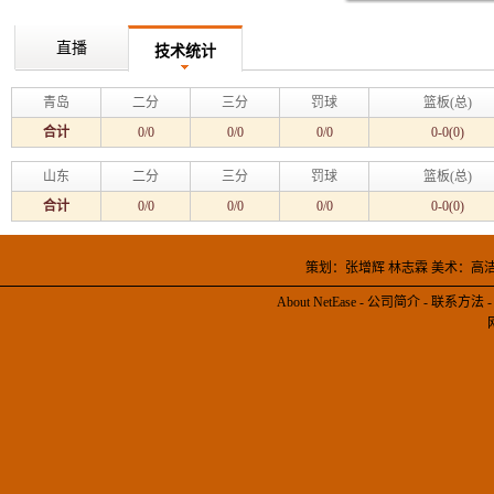
直播
技术统计
青岛
二分
三分
罚球
篮板(总)
合计
0/0
0/0
0/0
0-0(0)
山东
二分
三分
罚球
篮板(总)
合计
0/0
0/0
0/0
0-0(0)
策划：张增辉 林志霖 美术：高
About NetEase
-
公司简介
-
联系方法