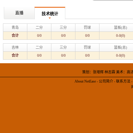
直播
技术统计
青岛
二分
三分
罚球
篮板(总)
合计
0/0
0/0
0/0
0-0(0)
吉林
二分
三分
罚球
篮板(总)
合计
0/0
0/0
0/0
0-0(0)
策划：张增辉 林志霖 美术：高
About NetEase
-
公司简介
-
联系方法