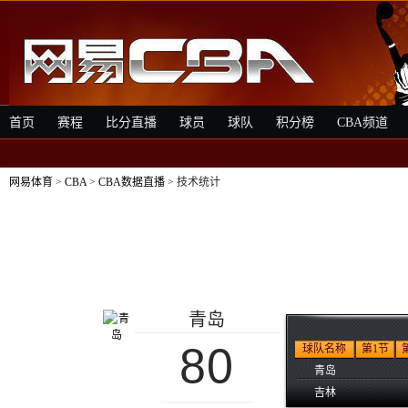
首页
赛程
比分直播
球员
球队
积分榜
CBA频道
网易体育
>
CBA
>
CBA数据直播
> 技术统计
青岛
80
球队名称
第1节
青岛
吉林