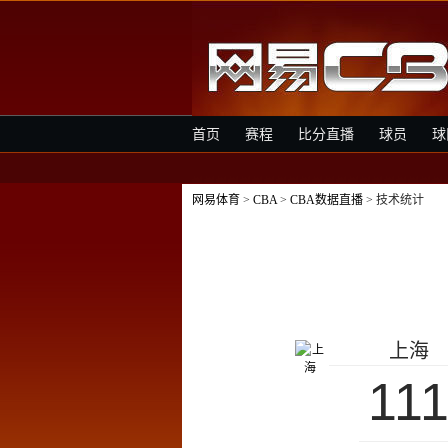
首页
赛程
比分直播
球员
球
网易体育
>
CBA
>
CBA数据直播
> 技术统计
上海
11