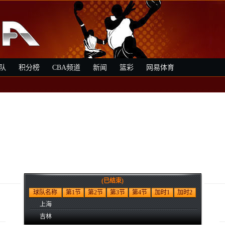
队
积分榜
CBA频道
新闻
篮彩
网易体育
(已结束)
1
球队名称
第1节
第2节
第3节
第4节
加时1
加时2
上海
吉林