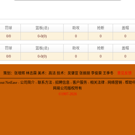
罚球
篮板(总)
助攻
抢断
盖帽
0/0
0-0(0)
0
0
0
罚球
篮板(总)
助攻
抢断
盖帽
0/0
0-0(0)
0
0
0
策划：张增辉 林志霖 美术：高洁 技术：吴肇宣 张振朋 李俊葵 王季冬
意见反馈
out NetEase
-
公司简介
-
联系方法
-
招聘信息
-
客户服务
-
相关法律
-
网络营销
-
帮助
网易公司版权所有
©1997-2026