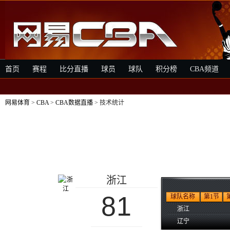
首页
赛程
比分直播
球员
球队
积分榜
CBA频道
网易体育
>
CBA
>
CBA数据直播
> 技术统计
浙江
81
球队名称
第1节
浙江
辽宁