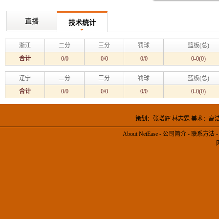
直播
技术统计
浙江
二分
三分
罚球
篮板(总)
合计
0/0
0/0
0/0
0-0(0)
辽宁
二分
三分
罚球
篮板(总)
合计
0/0
0/0
0/0
0-0(0)
策划：张增辉 林志霖 美术：高
About NetEase
-
公司简介
-
联系方法