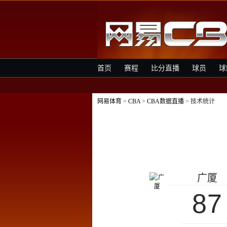
首页
赛程
比分直播
球员
球
网易体育
>
CBA
>
CBA数据直播
> 技术统计
广厦
87