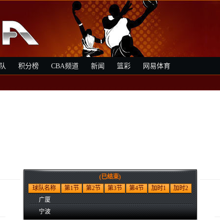
队
积分榜
CBA频道
新闻
篮彩
网易体育
(已结束)
球队名称
第1节
第2节
第3节
第4节
加时1
加时2
广厦
宁波