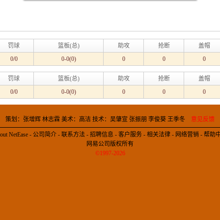
罚球
篮板(总)
助攻
抢断
盖帽
0/0
0-0(0)
0
0
0
罚球
篮板(总)
助攻
抢断
盖帽
0/0
0-0(0)
0
0
0
策划：张增辉 林志霖 美术：高洁 技术：吴肇宣 张振朋 李俊葵 王季冬
意见反馈
out NetEase
-
公司简介
-
联系方法
-
招聘信息
-
客户服务
-
相关法律
-
网络营销
-
帮助
网易公司版权所有
©1997-2026