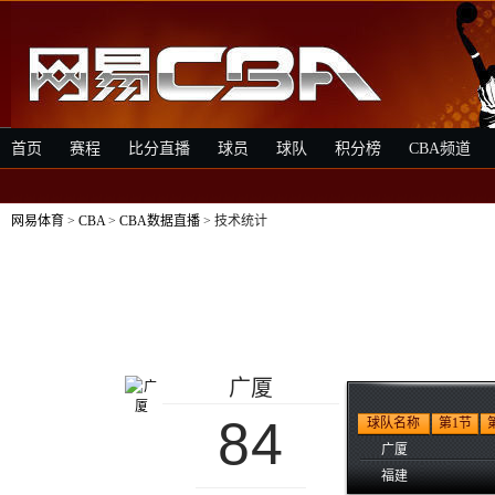
首页
赛程
比分直播
球员
球队
积分榜
CBA频道
网易体育
>
CBA
>
CBA数据直播
> 技术统计
广厦
84
球队名称
第1节
广厦
福建