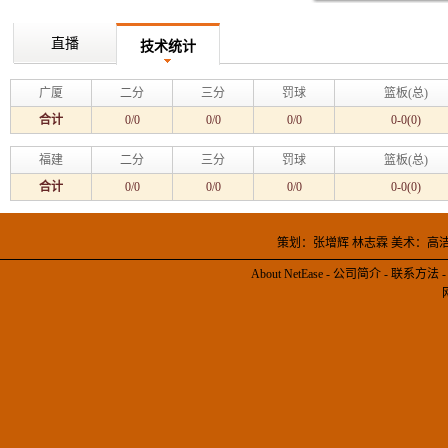
直播
技术统计
广厦
二分
三分
罚球
篮板(总)
合计
0/0
0/0
0/0
0-0(0)
福建
二分
三分
罚球
篮板(总)
合计
0/0
0/0
0/0
0-0(0)
策划：张增辉 林志霖 美术：高
About NetEase
-
公司简介
-
联系方法