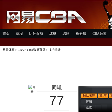
首页
赛程
比分直播
球员
球队
积分榜
CBA频道
网易体育
>
CBA
>
CBA数据直播
> 技术统计
同曦
77
球队名称
第1节
同曦
山西