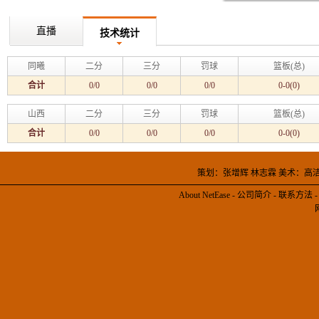
直播
技术统计
同曦
二分
三分
罚球
篮板(总)
合计
0/0
0/0
0/0
0-0(0)
山西
二分
三分
罚球
篮板(总)
合计
0/0
0/0
0/0
0-0(0)
策划：张增辉 林志霖 美术：高
About NetEase
-
公司简介
-
联系方法