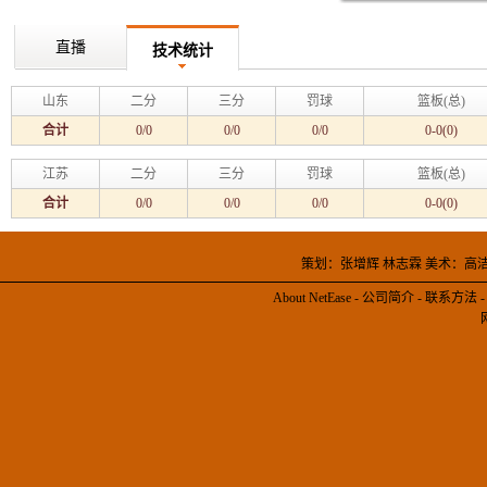
直播
技术统计
山东
二分
三分
罚球
篮板(总)
合计
0/0
0/0
0/0
0-0(0)
江苏
二分
三分
罚球
篮板(总)
合计
0/0
0/0
0/0
0-0(0)
策划：张增辉 林志霖 美术：高
About NetEase
-
公司简介
-
联系方法