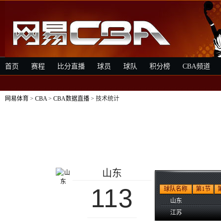
首页
赛程
比分直播
球员
球队
积分榜
CBA频道
网易体育
>
CBA
>
CBA数据直播
> 技术统计
山东
113
球队名称
第1节
山东
江苏