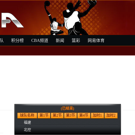
队
积分榜
CBA频道
新闻
篮彩
网易体育
(已结束)
球队名称
第1节
第2节
第3节
第4节
加时1
加时2
福建
北控