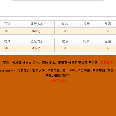
罚球
篮板(总)
助攻
抢断
盖帽
0/0
0-0(0)
0
0
0
罚球
篮板(总)
助攻
抢断
盖帽
0/0
0-0(0)
0
0
0
策划：张增辉 林志霖 美术：高洁 技术：吴肇宣 张振朋 李俊葵 王季冬
意见反馈
out NetEase
-
公司简介
-
联系方法
-
招聘信息
-
客户服务
-
相关法律
-
网络营销
-
帮助
网易公司版权所有
©1997-2026