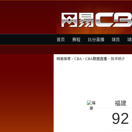
首页
赛程
比分直播
球员
球
网易体育
>
CBA
>
CBA数据直播
> 技术统计
福建
92