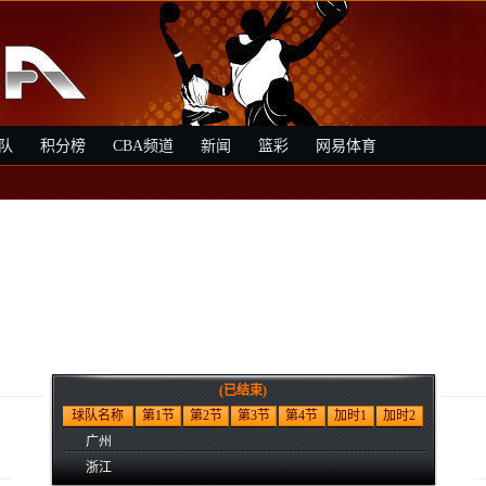
队
积分榜
CBA频道
新闻
篮彩
网易体育
(已结束)
球队名称
第1节
第2节
第3节
第4节
加时1
加时2
广州
浙江