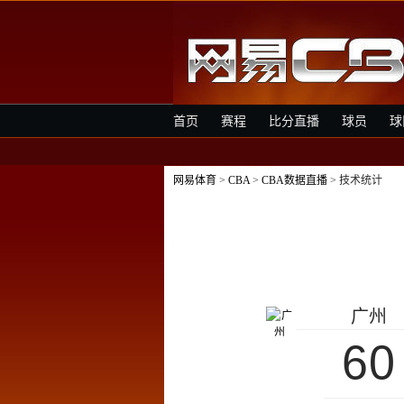
首页
赛程
比分直播
球员
球
网易体育
>
CBA
>
CBA数据直播
> 技术统计
广州
60