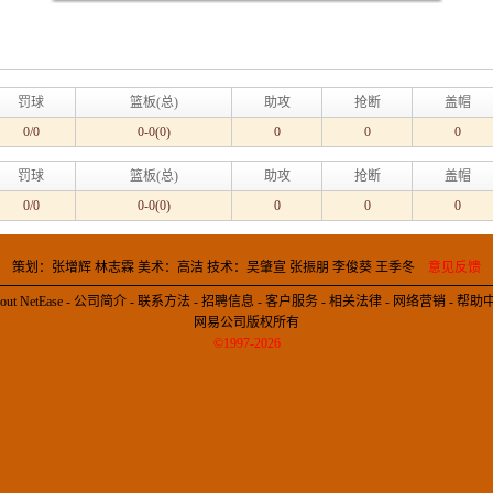
罚球
篮板(总)
助攻
抢断
盖帽
0/0
0-0(0)
0
0
0
罚球
篮板(总)
助攻
抢断
盖帽
0/0
0-0(0)
0
0
0
策划：张增辉 林志霖 美术：高洁 技术：吴肇宣 张振朋 李俊葵 王季冬
意见反馈
out NetEase
-
公司简介
-
联系方法
-
招聘信息
-
客户服务
-
相关法律
-
网络营销
-
帮助
网易公司版权所有
©1997-2026