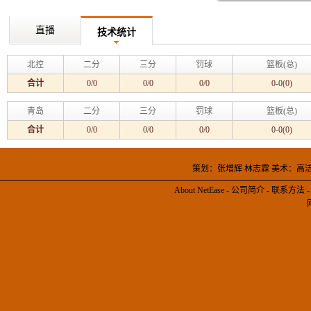
直播
技术统计
北控
二分
三分
罚球
篮板(总)
合计
0/0
0/0
0/0
0-0(0)
青岛
二分
三分
罚球
篮板(总)
合计
0/0
0/0
0/0
0-0(0)
策划：张增辉 林志霖 美术：高
About NetEase
-
公司简介
-
联系方法