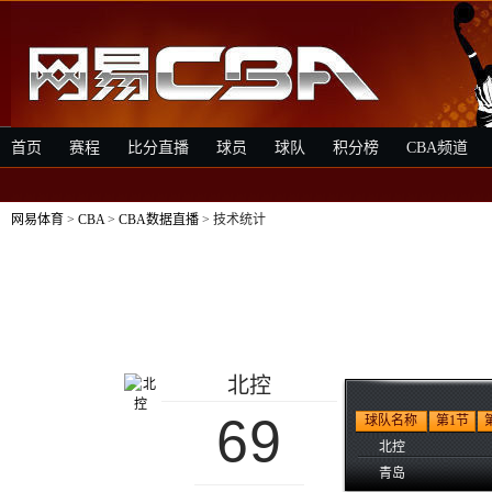
首页
赛程
比分直播
球员
球队
积分榜
CBA频道
网易体育
>
CBA
>
CBA数据直播
> 技术统计
北控
69
球队名称
第1节
北控
青岛