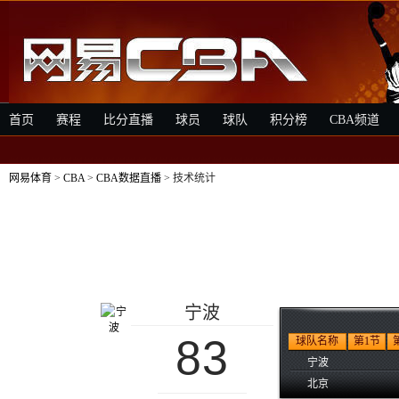
首页
赛程
比分直播
球员
球队
积分榜
CBA频道
网易体育
>
CBA
>
CBA数据直播
> 技术统计
宁波
83
球队名称
第1节
宁波
北京