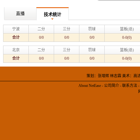
直播
技术统计
宁波
二分
三分
罚球
篮板(总)
合计
0/0
0/0
0/0
0-0(0)
北京
二分
三分
罚球
篮板(总)
合计
0/0
0/0
0/0
0-0(0)
策划：张增辉 林志霖 美术：高
About NetEase
-
公司简介
-
联系方法