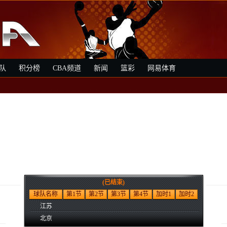
队
积分榜
CBA频道
新闻
篮彩
网易体育
(已结束)
球队名称
第1节
第2节
第3节
第4节
加时1
加时2
江苏
北京