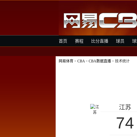
首页
赛程
比分直播
球员
球
网易体育
>
CBA
>
CBA数据直播
> 技术统计
江苏
74