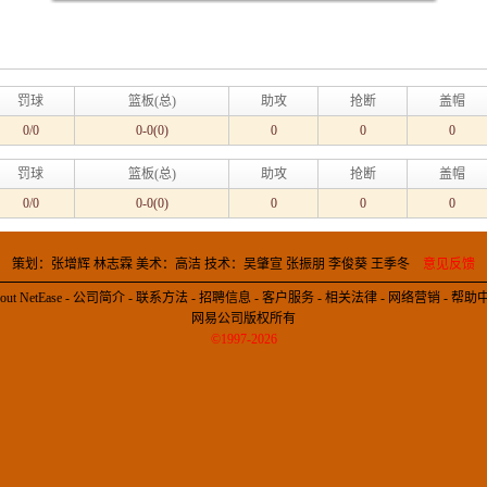
罚球
篮板(总)
助攻
抢断
盖帽
0/0
0-0(0)
0
0
0
罚球
篮板(总)
助攻
抢断
盖帽
0/0
0-0(0)
0
0
0
策划：张增辉 林志霖 美术：高洁 技术：吴肇宣 张振朋 李俊葵 王季冬
意见反馈
out NetEase
-
公司简介
-
联系方法
-
招聘信息
-
客户服务
-
相关法律
-
网络营销
-
帮助
网易公司版权所有
©1997-2026