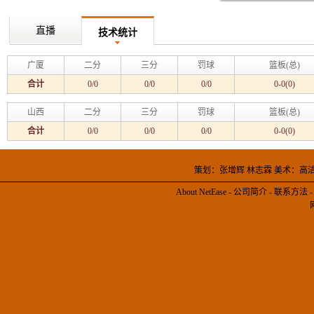
直播
技术统计
广厦
二分
三分
罚球
篮板(总)
合计
0/0
0/0
0/0
0-0(0)
山西
二分
三分
罚球
篮板(总)
合计
0/0
0/0
0/0
0-0(0)
策划：张增辉 林志霖 美术：高
About NetEase
-
公司简介
-
联系方法