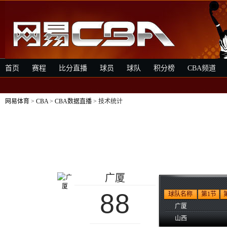
首页
赛程
比分直播
球员
球队
积分榜
CBA频道
网易体育
>
CBA
>
CBA数据直播
> 技术统计
广厦
88
球队名称
第1节
广厦
山西